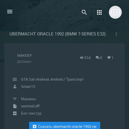
UBERMACHT ORACLE 1992 (BMW 7-SERIES E32)
MAKOEF
514
0
1
Добавил
GTA San Andreas Android
/
Транспорт
Smart15
Машины
sentinel.dff
Без текстур
Скачать ubermacht-oracle-1992.rar