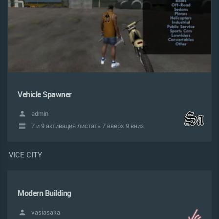
Vehicle Spawner
admin
7 и 9 активация листать 7 вверх 9 вниз
VICE CITY
Modern Building
vasiasaka