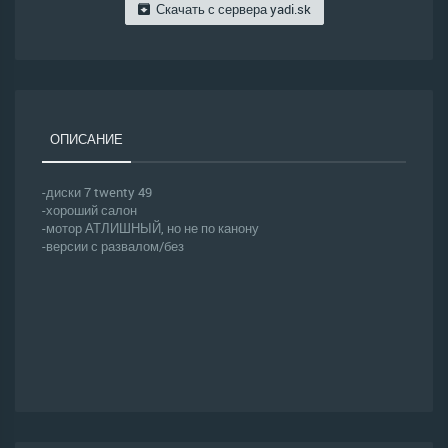
Скачать с сервера
yadi.sk
ОПИСАНИЕ
-диски 7 twenty 49
-хороший салон
-мотор АТЛИШНЫЙ, но не по канону
-версии с развалом/без