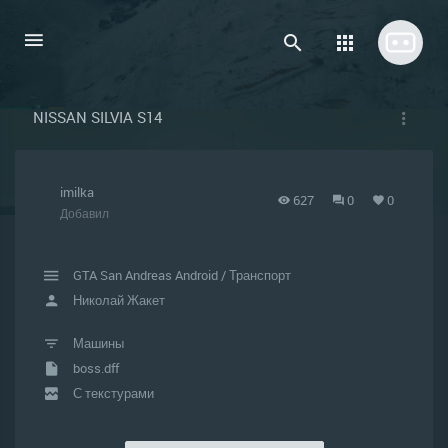
NISSAN SILVIA S14
imilka
627
0
0
Добавил
GTA San Andreas Android
/
Транспорт
Николай Жакет
Машины
boss.dff
С текстурами