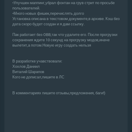
•Улучшен маппинг,убрал фонтан на грув стрит по просьбе
пользователей.
•Много новых фишек,перечислять долго
Установка описана в текстовом документе,в архиве. Кэш без
дата скоро будет создан и я дам ссылку.
Пак работает без OBB,так что удалите его. После прогрузки
сохранения ждите 10 секунд на прогрузку модов,иначе
вылетит,а потом.Новую игру создать нельзя
В разработке учавствовали:
Хохлов Даниил
Виталий Шарапов
Кого не дописал,пишите в ЛС
В комментариях пишите отзывы,предложения, баги!)