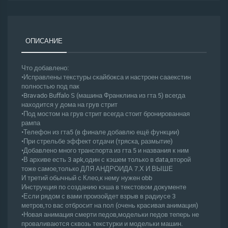
ОПИСАНИЕ
Что добавлено:
•Исправлены текстуры скайбокса и настроен сааекстин
полностью под пак
•Bravado Buffalo S (машина Франклина из гта 5) всегда
находится у дома на грув стрит
•Под мостом на грув стрит всегда стоит бронированная
рампа
•Телефон из гта5 (в финале добавлю ещё функции)
•При стрельбе эффект отдачи (тряска, размытие)
•Добавлено много транспорта из гта 5 и названия к ним
•В архиве есть 3 apk,один с кэшем только в data,второй
тоже самое,только ДЛЯ АНДРОИДА 7.Х И ВЫШЕ
И третий обычный с Клео,к нему нужен obb
Инструкция по созданию кэша в текстовом документе
•Если рядом с вами произойдет взрыв в радиусе 3
метров,то вас отбросит на пол (очень красивая анимация)
•Новая анимация смерти педов,модельки педов теперь не
проваливаются сквозь текстурки и модельки машин.