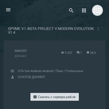
GPVME V.1.4|GTA PROJECT V MODERN EVOLUTION
V1.4
MAKOEF
5 327
1
28,5
Добавил
GTA San Andreas Android
/
Паки
/
Глобальные
ХОХЛОВ ДАНИИЛ
Скачать с сервера
yadi.sk