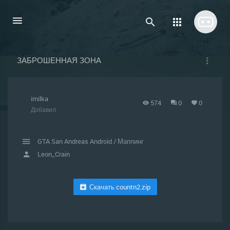
ЗАБРОШЕННАЯ ЗОНА
imilka
574
0
0
Добавил
GTA San Andreas Android
/
Маппинг
Leon_Crain
Скачать countn2.zip