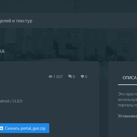
КА
1 027
0
0
ОПИСА
Это прост
используя
droid
/
CLEO
порталы п
Установк
Скачать portal_gun.zip