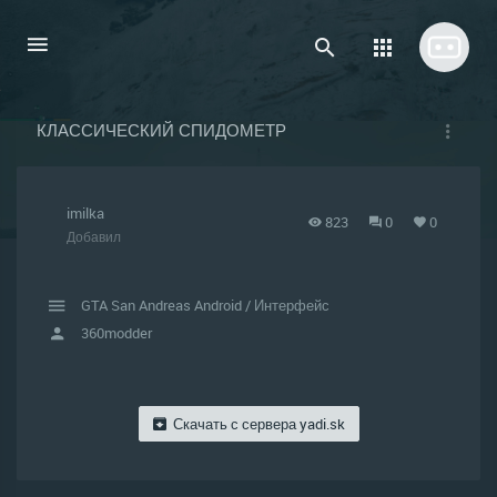
КЛАССИЧЕСКИЙ СПИДОМЕТР
imilka
823
0
0
Добавил
GTA San Andreas Android
/
Интерфейс
360modder
Скачать с сервера
yadi.sk