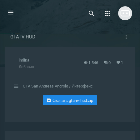
GTA IV HUD
imilka
1 546
0
1
Добавил
GTA San Andreas Android
/
Интерфейс
Скачать gta-iv-hud.zip