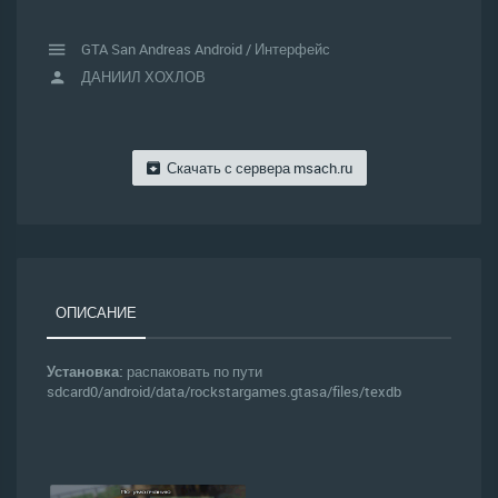
GTA San Andreas Android
/
Интерфейс
ДАНИИЛ ХОХЛОВ
Скачать с сервера
msach.ru
ОПИСАНИЕ
Установка:
распаковать по пути
sdcard0/android/data/rockstargames.gtasa/files/texdb